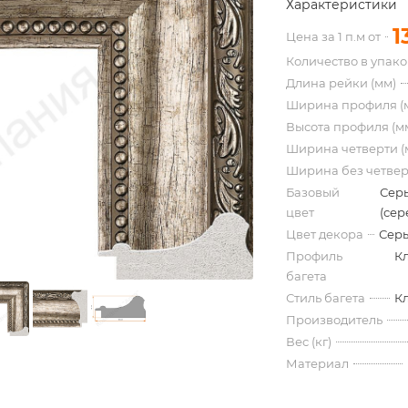
Характеристики
1
Цена за 1 п.м от
Количество в упак
Длина рейки (мм)
Ширина профиля (
Высота профиля (м
Ширина четверти (
Ширина без четвер
Базовый
Сер
цвет
(сер
Цвет декора
Серы
Профиль
К
багета
Стиль багета
К
Производитель
Вес (кг)
Материал