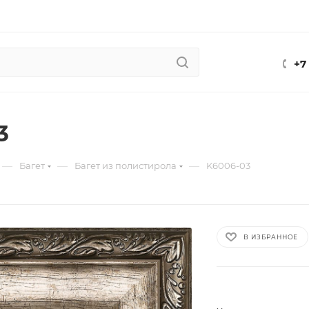
+7
3
—
—
—
Багет
Багет из полистирола
K6006-03
В ИЗБРАННОЕ