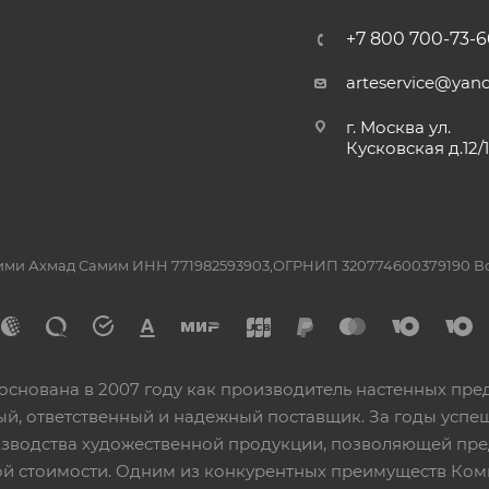
+7 800 700-73-6
arteservice@yand
г. Москва ул.
Кусковская д.12/
ашими Ахмад Самим ИНН 771982593903,ОГРНИП 320774600379190 
основана в 2007 году как производитель настенных пре
ный, ответственный и надежный поставщик. За годы ус
изводства художественной продукции, позволяющей пр
 стоимости. Одним из конкурентных преимуществ Ком