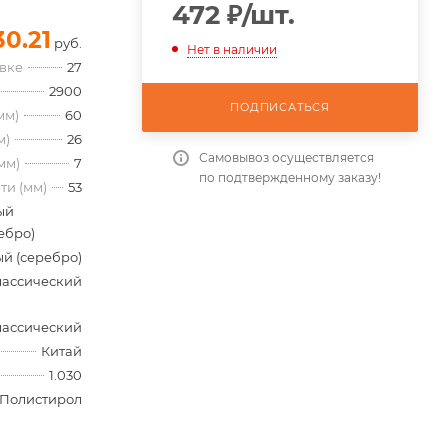
472
₽
/шт.
30.21
руб.
Нет в наличии
овке
27
2900
ПОДПИСАТЬСЯ
мм)
60
м)
26
Самовывоз осуществляется
мм)
7
по подтвержденному заказу!
ти (мм)
53
ый
ебро)
й (серебро)
лассический
лассический
Китай
1.030
Полистирол