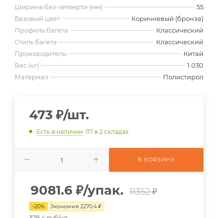
Ширина без четверти (мм)
55
Базовый цвет
Коричневый (бронза)
Профиль багета
Классический
Стиль багета
Классический
Производитель
Китай
Вес (кг)
1.030
Материал
Полистирол
473
₽
/шт.
Есть в наличии
: 117
в 2 складах
В КОРЗИНУ
9081.6
₽
/упак.
11352 ₽
-
20
%
Экономия
2270.4
₽
378.4 руб/шт.