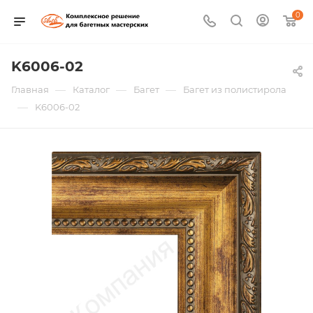
0
K6006-02
—
—
—
Главная
Каталог
Багет
Багет из полистирола
—
K6006-02