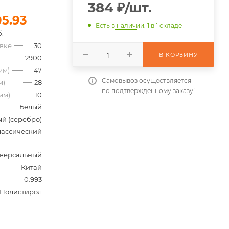
384
₽
/шт.
05.93
Есть в наличии
: 1
в 1 складе
.
овке
30
В КОРЗИНУ
2900
мм)
47
Самовывоз осуществляется
м)
28
по подтвержденному заказу!
мм)
10
Белый
й (серебро)
лассический
версальный
Китай
0.993
Полистирол