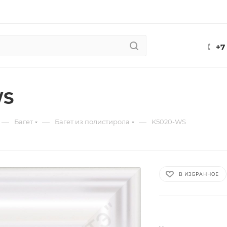
+7
WS
—
—
—
Багет
Багет из полистирола
K5020-WS
В ИЗБРАННОЕ