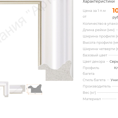
Характеристики
1
Цена за 1 п.м
от
руб
Количество в упак
Длина рейки (мм)
Ширина профиля (
Высота профиля (м
Ширина четверти (
Базовый цвет
Цвет декора
Серы
Профиль
К
багета
Стиль багета
Уни
Производитель
Вес (кг)
Материал