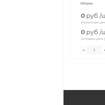
Сборка:
0
руб
/
Розничная цен
0
руб
/
Оптовая цена (