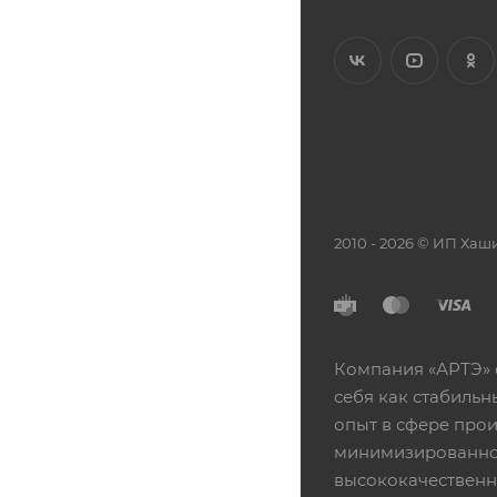
2010 - 2026 © ИП Х
Компания «АРТЭ» 
себя как стабиль
опыт в сфере про
минимизированной
высококачественн