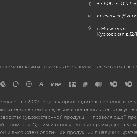
+7 800 700-73-6
arteservice@yand
г. Москва ул.
Кусковская д.12/
ашими Ахмад Самим ИНН 771982593903,ОГРНИП 320774600379190 
основана в 2007 году как производитель настенных пре
ный, ответственный и надежный поставщик. За годы ус
изводства художественной продукции, позволяющей пр
 стоимости. Одним из конкурентных преимуществ Ком
ой и высокотехнологичной продукции в наличии, кратча