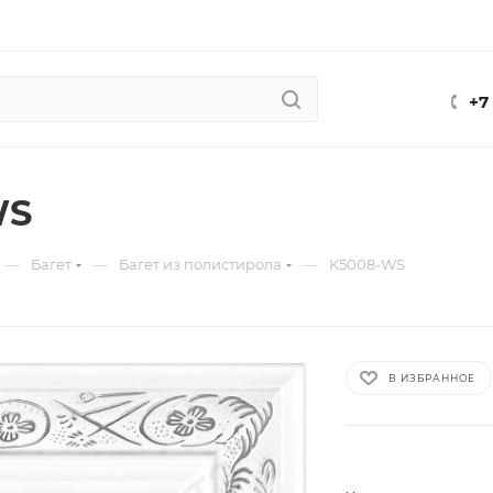
+7
WS
—
—
—
Багет
Багет из полистирола
K5008-WS
В ИЗБРАННОЕ