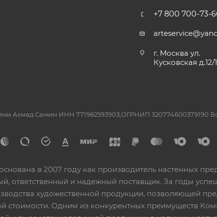
+7 800 700-73-6
arteservice@yand
г. Москва ул.
Кусковская д.12/
ашими Ахмад Самим ИНН 771982593903,ОГРНИП 320774600379190 
основана в 2007 году как производитель настенных пре
ный, ответственный и надежный поставщик. За годы ус
изводства художественной продукции, позволяющей пр
 стоимости. Одним из конкурентных преимуществ Ком