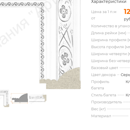
Характеристики
1
Цена за 1 п.м
от
ру
Количество в упак
Длина рейки (мм)
Ширина профиля (
Высота профиля (м
Ширина четверти (
Ширина без четвер
Базовый цвет
Цвет декора
Серы
Профиль
К
багета
Стиль багета
К
Производитель
Вес (кг)
Материал