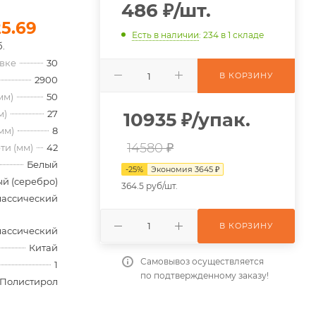
486
₽
/шт.
25.69
Есть в наличии
: 234
в 1 складе
б.
овке
30
В КОРЗИНУ
2900
мм)
50
м)
27
10935
₽
/упак.
мм)
8
14580 ₽
ти (мм)
42
Белый
-
25
%
Экономия
3645
₽
й (серебро)
364.5 руб/шт.
лассический
В КОРЗИНУ
лассический
Китай
Самовывоз осуществляется
1
по подтвержденному заказу!
Полистирол