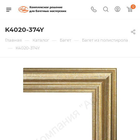
0
K4020-374Y
—
—
—
Главная
Каталог
Багет
Багет из полистирола
—
K4020-374Y