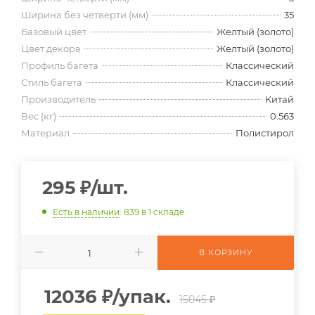
Ширина без четверти (мм)
35
Базовый цвет
Желтый (золото)
Цвет декора
Желтый (золото)
Профиль багета
Классический
Стиль багета
Классический
Производитель
Китай
Вес (кг)
0.563
Материал
Полистирол
295
₽
/шт.
Есть в наличии
: 839
в 1 складе
В КОРЗИНУ
12036
₽
/упак.
15045 ₽