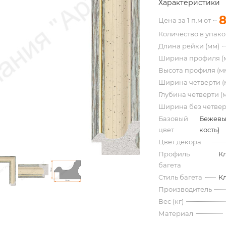
Характеристики
8
Цена за 1 п.м от
Количество в упак
Длина рейки (мм)
Ширина профиля (
Высота профиля (м
Ширина четверти (
Глубина четверти (
Ширина без четвер
Базовый
Бежевы
цвет
кость)
Цвет декора
Профиль
К
багета
Стиль багета
К
Производитель
Вес (кг)
Материал