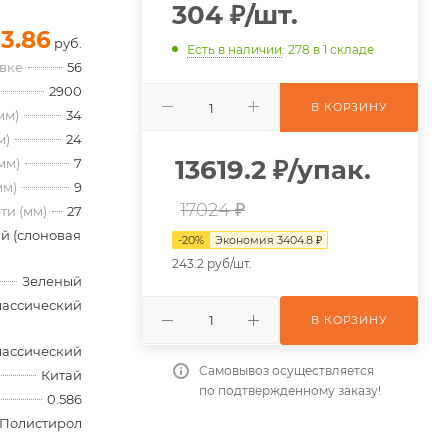
304
₽
/шт.
3.86
руб.
Есть в наличии
: 278
в 1 складе
овке
56
2900
В КОРЗИНУ
мм)
34
м)
24
13619.2
₽
/упак.
мм)
7
мм)
9
17024 ₽
ти (мм)
27
й (слоновая
-
20
%
Экономия
3404.8
₽
243.2 руб/шт.
Зеленый
лассический
В КОРЗИНУ
лассический
Самовывоз осуществляется
Китай
по подтвержденному заказу!
0.586
Полистирол