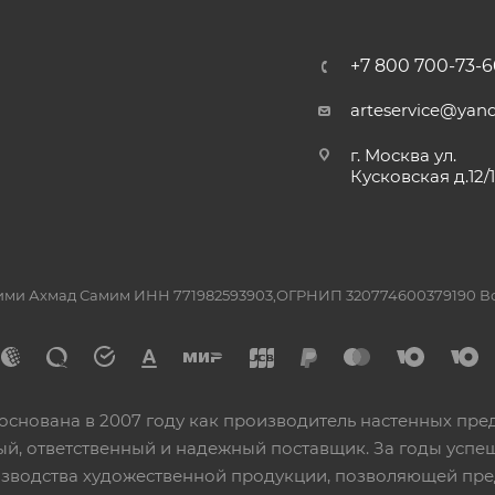
+7 800 700-73-6
arteservice@yand
г. Москва ул.
Кусковская д.12/
ашими Ахмад Самим ИНН 771982593903,ОГРНИП 320774600379190 
основана в 2007 году как производитель настенных пре
ный, ответственный и надежный поставщик. За годы ус
изводства художественной продукции, позволяющей пр