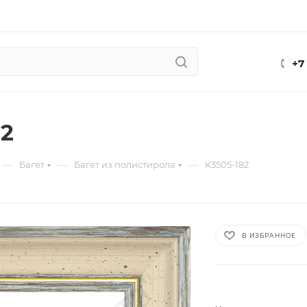
+7
82
—
—
—
Багет
Багет из полистирола
K3505-182
В ИЗБРАННОЕ