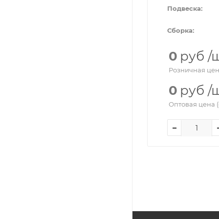
Подвеска:
Сборка:
0
руб
/
Розничная цен
0
руб
/
Оптовая цена (