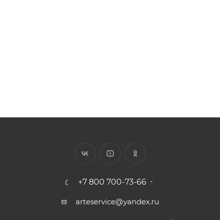
Арт.: K3031-H700
Есть в наличии: 1
Цена за 1 п.м от 70.34 ₽
255
₽
/шт.
+7 800 700-73-66
arteservice@yandex.ru