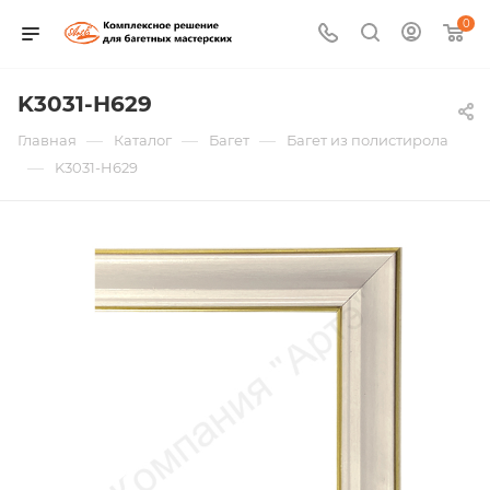
0
K3031-H629
—
—
—
Главная
Каталог
Багет
Багет из полистирола
—
K3031-H629