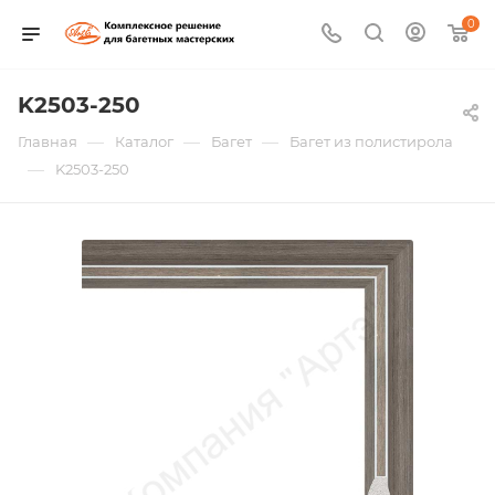
0
K2503-250
—
—
—
Главная
Каталог
Багет
Багет из полистирола
—
K2503-250