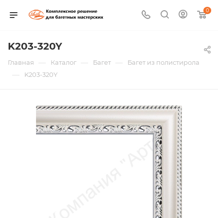
0
K203-320Y
—
—
—
Главная
Каталог
Багет
Багет из полистирола
—
K203-320Y