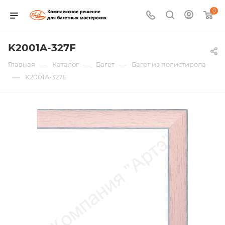
0
K2001A-327F
—
—
—
Главная
Каталог
Багет
Багет из полистирола
—
K2001A-327F