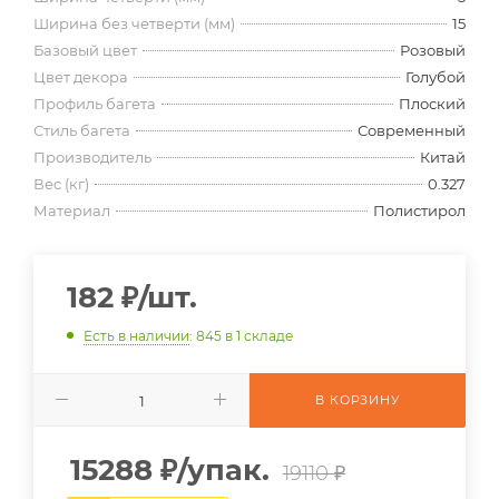
Ширина без четверти (мм)
15
Базовый цвет
Розовый
Цвет декора
Голубой
Профиль багета
Плоский
Стиль багета
Современный
Производитель
Китай
Вес (кг)
0.327
Материал
Полистирол
182
₽
/шт.
Есть в наличии
: 845
в 1 складе
В КОРЗИНУ
15288
₽
/упак.
19110 ₽