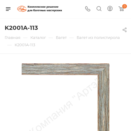
0
K2001A-113
—
—
—
Главная
Каталог
Багет
Багет из полистирола
—
K2001A-113