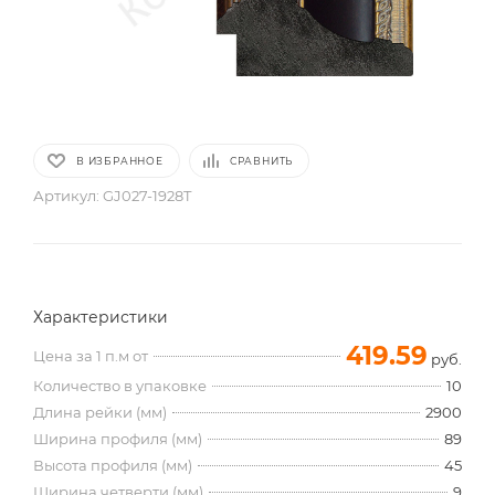
В ИЗБРАННОЕ
СРАВНИТЬ
Артикул:
GJ027-1928T
Характеристики
419.59
Цена за 1 п.м от
руб.
Количество в упаковке
10
Длина рейки (мм)
2900
Ширина профиля (мм)
89
Высота профиля (мм)
45
Ширина четверти (мм)
9