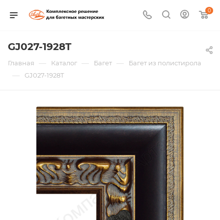
0
GJ027-1928T
—
—
—
Главная
Каталог
Багет
Багет из полистирола
—
GJ027-1928T