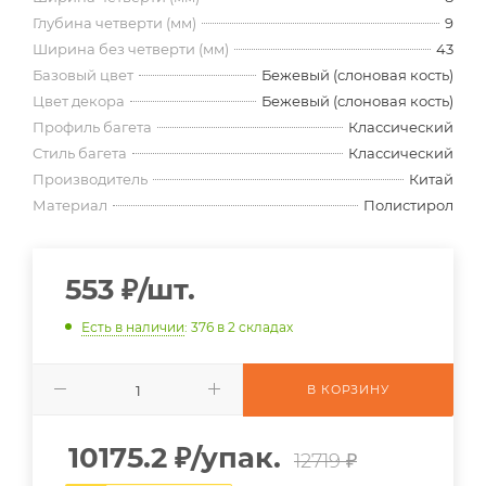
Глубина четверти (мм)
9
Ширина без четверти (мм)
43
Базовый цвет
Бежевый (слоновая кость)
Цвет декора
Бежевый (слоновая кость)
Профиль багета
Классический
Стиль багета
Классический
Производитель
Китай
Материал
Полистирол
553
₽
/шт.
Есть в наличии
: 376
в 2 складах
В КОРЗИНУ
10175.2
₽
/упак.
12719 ₽