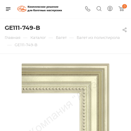
0
GE111-749-B
—
—
—
Главная
Каталог
Багет
Багет из полистирола
—
GE111-749-B