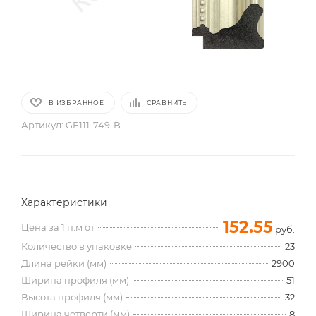
В ИЗБРАННОЕ
СРАВНИТЬ
Артикул:
GE111-749-B
Характеристики
152.55
Цена за 1 п.м от
руб.
Количество в упаковке
23
Длина рейки (мм)
2900
Ширина профиля (мм)
51
Высота профиля (мм)
32
Ширина четверти (мм)
8