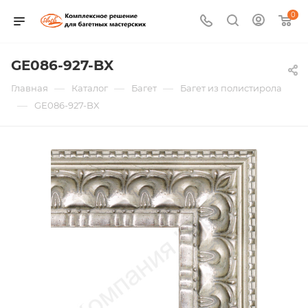
0
GE086-927-BX
—
—
—
Главная
Каталог
Багет
Багет из полистирола
—
GE086-927-BX