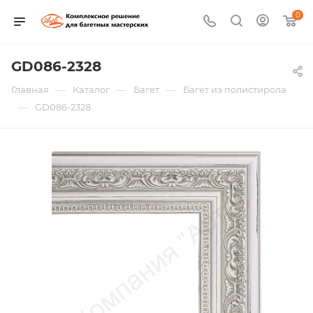
0
GD086-2328
—
—
—
Главная
Каталог
Багет
Багет из полистирола
—
GD086-2328