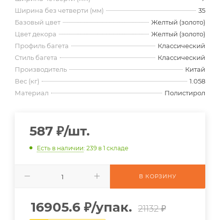
Ширина без четверти (мм)
35
Базовый цвет
Желтый (золото)
Цвет декора
Желтый (золото)
Профиль багета
Классический
Стиль багета
Классический
Производитель
Китай
Вес (кг)
1.058
Материал
Полистирол
587
₽
/шт.
Есть в наличии
: 239
в 1 складе
В КОРЗИНУ
16905.6
₽
/упак.
21132 ₽