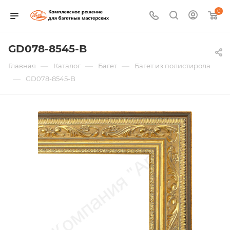
0
GD078-8545-B
—
—
—
Главная
Каталог
Багет
Багет из полистирола
—
GD078-8545-B