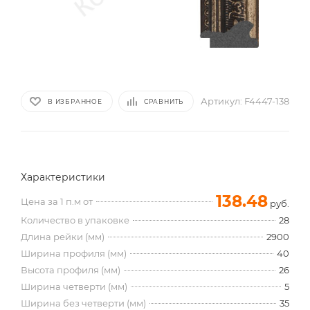
Артикул:
F4447-138
В ИЗБРАННОЕ
СРАВНИТЬ
Характеристики
138.48
Цена за 1 п.м от
руб.
Количество в упаковке
28
Длина рейки (мм)
2900
Ширина профиля (мм)
40
Высота профиля (мм)
26
Ширина четверти (мм)
5
Ширина без четверти (мм)
35