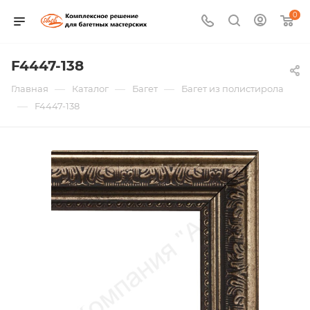
0
F4447-138
—
—
—
Главная
Каталог
Багет
Багет из полистирола
—
F4447-138