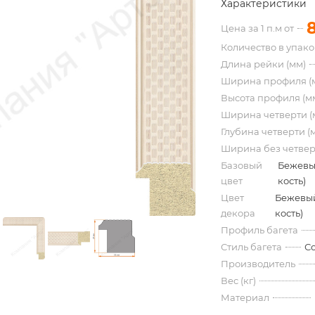
Характеристики
Цена за 1 п.м от
Количество в упак
Длина рейки (мм)
Ширина профиля (
Высота профиля (м
Ширина четверти (
Глубина четверти (
Ширина без четвер
Базовый
Бежевы
цвет
кость)
Цвет
Бежевый
декора
кость)
Профиль багета
Стиль багета
С
Производитель
Вес (кг)
Материал