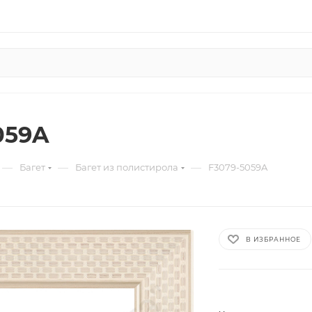
059A
—
—
—
Багет
Багет из полистирола
F3079-5059A
В ИЗБРАННОЕ