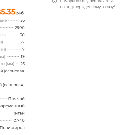
Самовывоз осуществляется
по подтвержденному заказу!
85.35
руб.
овке
35
2900
мм)
30
м)
27
мм)
7
мм)
19
ти (мм)
23
й (слоновая
 (слоновая
Прямой
овременный
Китай
0.740
Полистирол