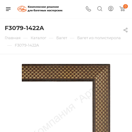
0
F3079-1422A
—
—
—
Главная
Каталог
Багет
Багет из полистирола
—
F3079-1422A