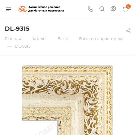
0
DL-9315
—
—
—
Главная
Каталог
Багет
Багет из полистирола
—
DL-9315