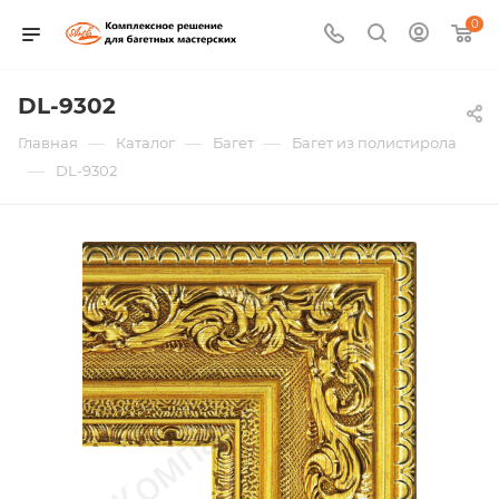
0
DL-9302
—
—
—
Главная
Каталог
Багет
Багет из полистирола
—
DL-9302