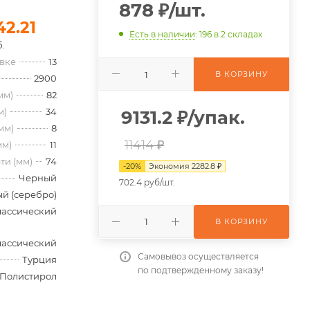
878
₽
/шт.
42.21
Есть в наличии
: 196
в 2 складах
б.
овке
13
В КОРЗИНУ
2900
мм)
82
м)
34
9131.2
₽
/упак.
мм)
8
11414 ₽
мм)
11
ти (мм)
74
-
20
%
Экономия
2282.8
₽
Черный
702.4 руб/шт.
й (серебро)
лассический
В КОРЗИНУ
лассический
Самовывоз осуществляется
Турция
по подтвержденному заказу!
Полистирол