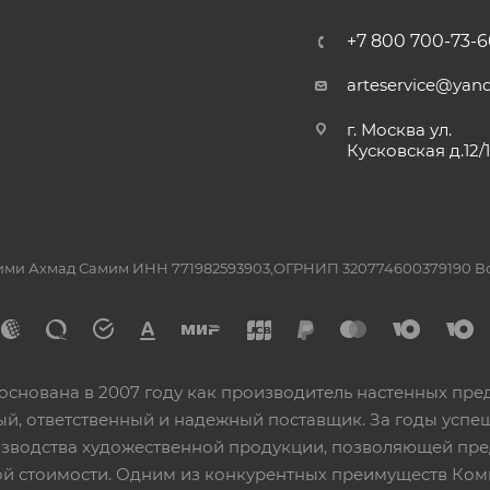
+7 800 700-73-6
arteservice@yand
г. Москва ул.
Кусковская д.12/
ашими Ахмад Самим ИНН 771982593903,ОГРНИП 320774600379190 
основана в 2007 году как производитель настенных пре
ный, ответственный и надежный поставщик. За годы ус
изводства художественной продукции, позволяющей пр
 стоимости. Одним из конкурентных преимуществ Ком