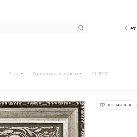
+7
—
—
—
Багет
Багет из полистирола
DL-8205
В ИЗБРАННОЕ