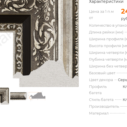
Характеристики
2
Цена за 1 п.м
от
ру
Количество в упак
Длина рейки (мм)
Ширина профиля (
Высота профиля (м
Ширина четверти (
Глубина четверти (
Ширина без четвер
Базовый цвет
Цвет декора
Серы
Профиль
К
багета
Стиль багета
К
Производитель
Материал