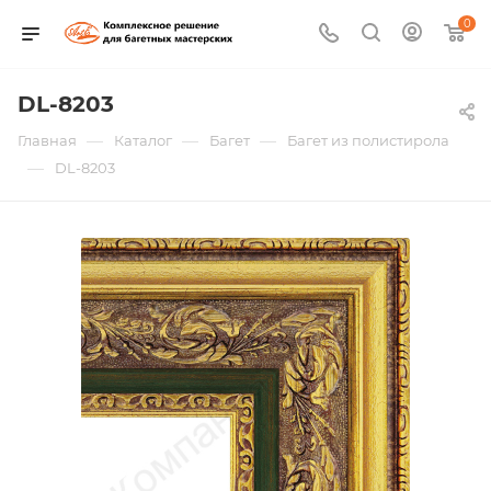
0
DL-8203
—
—
—
Главная
Каталог
Багет
Багет из полистирола
—
DL-8203