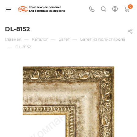
0
DL-8152
—
—
—
Главная
Каталог
Багет
Багет из полистирола
—
DL-8152