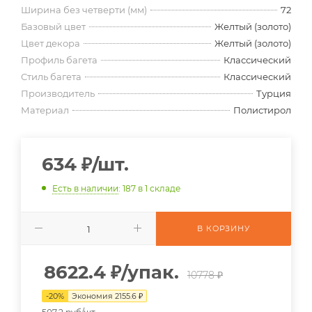
Ширина без четверти (мм)
72
Базовый цвет
Желтый (золото)
Цвет декора
Желтый (золото)
Профиль багета
Классический
Стиль багета
Классический
Производитель
Турция
Материал
Полистирол
634
₽
/шт.
Есть в наличии
: 187
в 1 складе
В КОРЗИНУ
8622.4
₽
/упак.
10778 ₽
-
20
%
Экономия
2155.6
₽