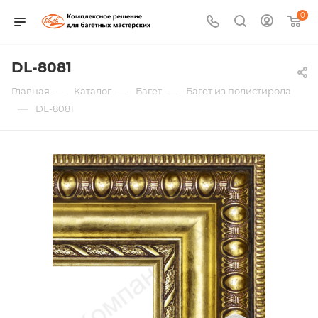
0
DL-8081
—
—
—
Главная
Каталог
Багет
Багет из полистирола
—
DL-8081