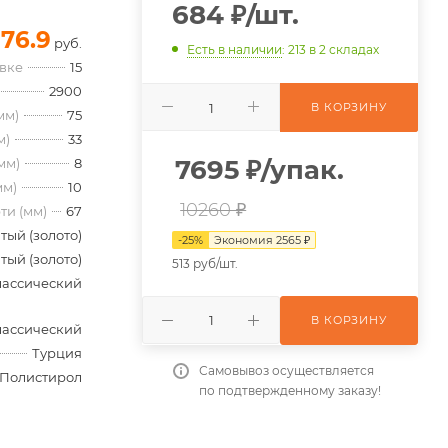
684
₽
/шт.
176.9
руб.
Есть в наличии
: 213
в 2 складах
овке
15
2900
В КОРЗИНУ
мм)
75
м)
33
7695
₽
/упак.
мм)
8
мм)
10
10260 ₽
ти (мм)
67
тый (золото)
-
25
%
Экономия
2565
₽
тый (золото)
513 руб/шт.
лассический
В КОРЗИНУ
лассический
Турция
Самовывоз осуществляется
Полистирол
по подтвержденному заказу!