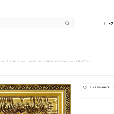
+7
—
—
—
Багет
Багет из полистирола
DL-7553
В ИЗБРАННОЕ