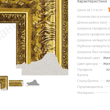
Характеристики
Цена за 1 п.м от
Количество в упак
Длина рейки (мм)
Ширина профиля (
Высота профиля (м
Ширина четверти (
Глубина четверти (
Ширина без четвер
Базовый цвет
Жел
Цвет декора
Жел
Профиль
К
багета
Стиль багета
К
Производитель
Материал