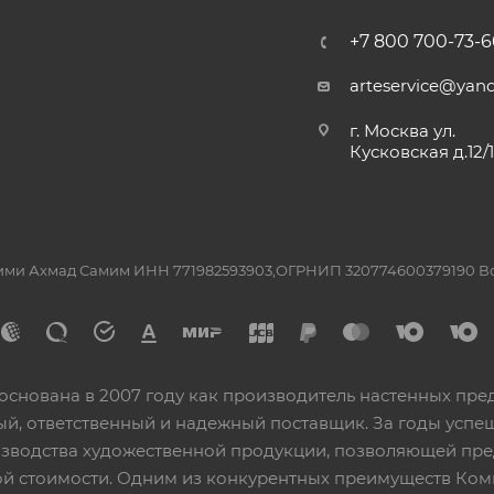
+7 800 700-73-6
arteservice@yand
г. Москва ул.
Кусковская д.12/
ашими Ахмад Самим ИНН 771982593903,ОГРНИП 320774600379190 
основана в 2007 году как производитель настенных пре
ный, ответственный и надежный поставщик. За годы ус
изводства художественной продукции, позволяющей пр
 стоимости. Одним из конкурентных преимуществ Ком