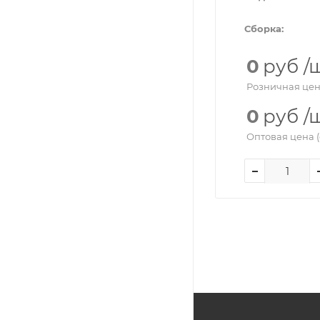
Сборка:
0
руб
/
Розничная цен
0
руб
/
Оптовая цена (