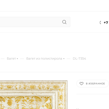
+7
—
—
—
Багет
Багет из полистирола
DL-7354
В ИЗБРАННОЕ