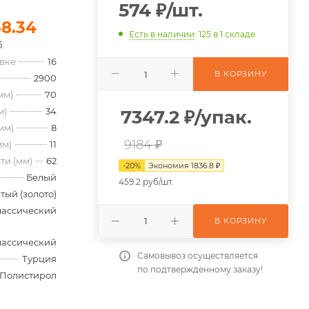
574
₽
/шт.
58.34
Есть в наличии
: 125
в 1 складе
.
овке
16
В КОРЗИНУ
2900
мм)
70
м)
34
7347.2
₽
/упак.
мм)
8
9184 ₽
мм)
11
ти (мм)
62
-
20
%
Экономия
1836.8
₽
Белый
459.2 руб/шт.
тый (золото)
лассический
В КОРЗИНУ
лассический
Самовывоз осуществляется
Турция
по подтвержденному заказу!
Полистирол