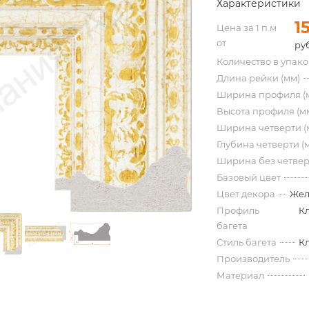
Характеристики
1
Цена за 1 п.м
от
руб
Количество в упак
Длина рейки (мм)
Ширина профиля (
Высота профиля (м
Ширина четверти (
Глубина четверти (
Ширина без четвер
Базовый цвет
Цвет декора
Жел
Профиль
К
багета
Стиль багета
К
Производитель
Материал