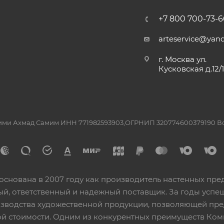
+7 800 700-73-6
arteservice@yand
г. Москва ул.
Кусковская д.12/
ашими Ахмад Самим ИНН 771982593903,ОГРНИП 320774600379190 
основана в 2007 году как производитель настенных пре
ный, ответственный и надежный поставщик. За годы ус
изводства художественной продукции, позволяющей пр
 стоимости. Одним из конкурентных преимуществ Ком