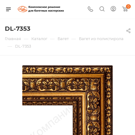
0
DL-7353
—
—
—
Главная
Каталог
Багет
Багет из полистирола
—
DL-7353