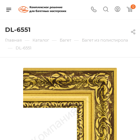
0
DL-6551
—
—
—
Главная
Каталог
Багет
Багет из полистирола
—
DL-6551