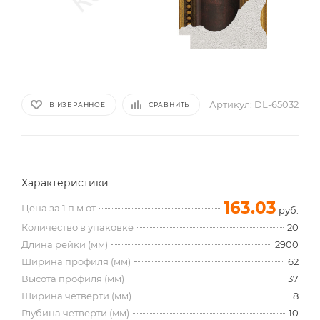
Артикул:
DL-65032
В ИЗБРАННОЕ
СРАВНИТЬ
Характеристики
163.03
Цена за 1 п.м от
руб.
Количество в упаковке
20
Длина рейки (мм)
2900
Ширина профиля (мм)
62
Высота профиля (мм)
37
Ширина четверти (мм)
8
Глубина четверти (мм)
10