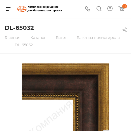
0
DL-65032
—
—
—
Главная
Каталог
Багет
Багет из полистирола
—
DL-65032