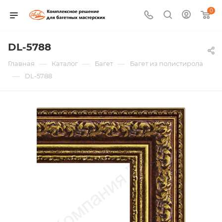
0
DL-5788
—
—
—
Главная
Каталог
Багет
Багет из полистирола
—
DL-5788