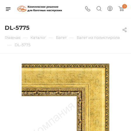
0
DL-5775
—
—
—
Главная
Каталог
Багет
Багет из полистирола
—
DL-5775