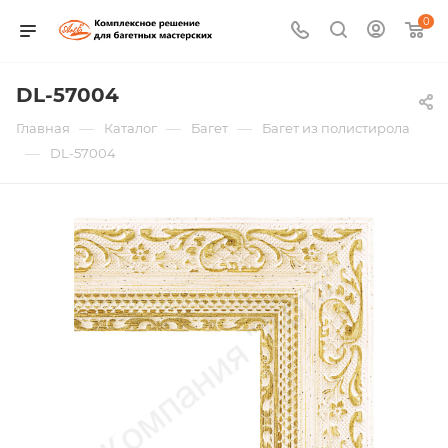
0
DL-57004
—
—
—
Главная
Каталог
Багет
Багет из полистирола
—
DL-57004