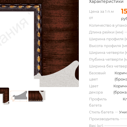
Характеристики
1
Цена за 1 п.м
от
руб
Количество в упак
Длина рейки (мм)
Ширина профиля (
Высота профиля (м
Ширина четверти (
Глубина четверти (
Ширина без четвер
Базовый
Корич
цвет
(бронз
Цвет
Корич
декора
(бронз
Профиль
К
багета
Стиль багета
Уни
Производитель
Вес (кг)