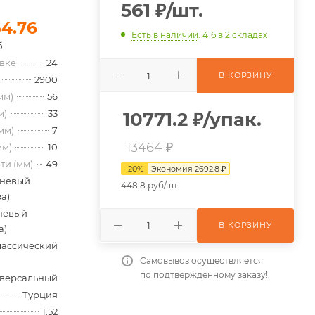
561
₽
/шт.
54.76
Есть в наличии
: 416
в 2 складах
.
овке
24
В КОРЗИНУ
2900
мм)
56
м)
33
10771.2
₽
/упак.
мм)
7
13464 ₽
мм)
10
ти (мм)
49
-
20
%
Экономия
2692.8
₽
невый
448.8 руб/шт.
а)
невый
В КОРЗИНУ
а)
лассический
Самовывоз осуществляется
по подтвержденному заказу!
версальный
Турция
1.52