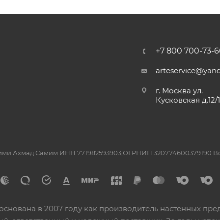
+7 800 700-73-6
arteservice@yand
г. Москва ул.
Кусковская д.12/
ашими Ахмад Самим ИНН 771982593903,ОГРНИП 320774600379190 
основана в 2007 году как производитель настенных пре