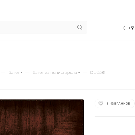
+7
—
—
—
Багет
Багет из полистирола
DL-5581
В ИЗБРАННОЕ