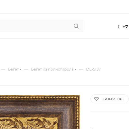
+7
—
—
—
Багет
Багет из полистирола
DL-5137
В ИЗБРАННОЕ