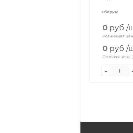
Сборка:
0
руб
/
Розничная цен
0
руб
/
Оптовая цена (