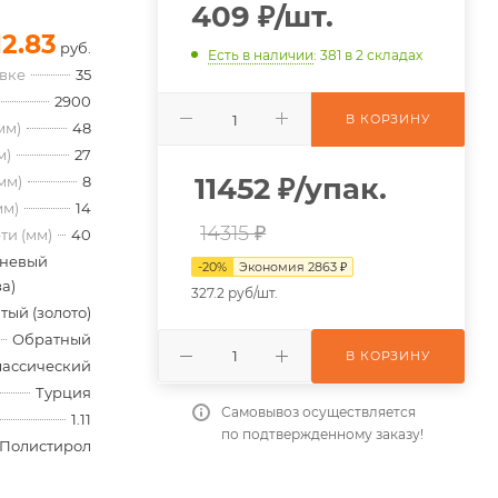
409
₽
/шт.
12.83
руб.
Есть в наличии
: 381
в 2 складах
овке
35
2900
В КОРЗИНУ
мм)
48
м)
27
11452
₽
/упак.
мм)
8
мм)
14
14315 ₽
ти (мм)
40
невый
-
20
%
Экономия
2863
₽
а)
327.2 руб/шт.
тый (золото)
Обратный
В КОРЗИНУ
лассический
Турция
Самовывоз осуществляется
1.11
по подтвержденному заказу!
Полистирол