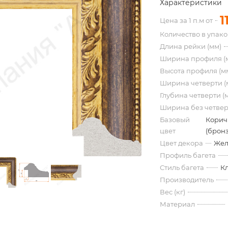
Характеристики
1
Цена за 1 п.м от
Количество в упак
Длина рейки (мм)
Ширина профиля (
Высота профиля (м
Ширина четверти (
Глубина четверти (
Ширина без четвер
Базовый
Корич
цвет
(бронз
Цвет декора
Жел
Профиль багета
Стиль багета
К
Производитель
Вес (кг)
Материал