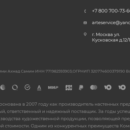
+7 800 700-73-6
arteservice@yand
г. Москва ул.
Кусковская д.12/
ашими Ахмад Самим ИНН 771982593903,ОГРНИП 320774600379190 
основана в 2007 году как производитель настенных пре
ный, ответственный и надежный поставщик. За годы ус
изводства художественной продукции, позволяющей пр
 стоимости. Одним из конкурентных преимуществ Ком