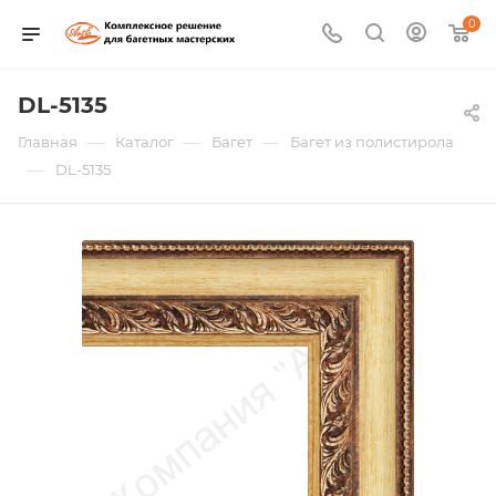
0
DL-5135
—
—
—
Главная
Каталог
Багет
Багет из полистирола
—
DL-5135