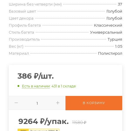
Ширина без четверти (мм)
37
Базовый цвет
Голубой
Цвет декора
Голубой
Профиль багета
Классический
Стиль багета
Универсальный
Производитель
Турция
Вес (кг)
1.05
Материал
Полистирол
386
₽
/шт.
Есть в наличии
: 431
в 1 складе
В КОРЗИНУ
9264
₽
/упак.
11580 ₽