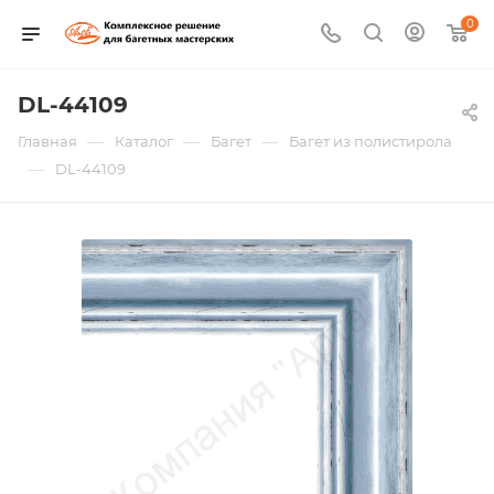
0
DL-44109
—
—
—
Главная
Каталог
Багет
Багет из полистирола
—
DL-44109