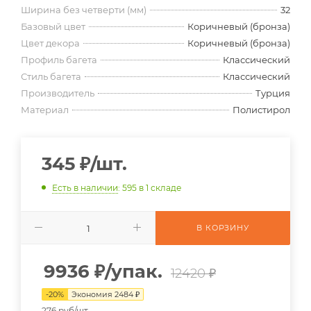
Ширина без четверти (мм)
32
Базовый цвет
Коричневый (бронза)
Цвет декора
Коричневый (бронза)
Профиль багета
Классический
Стиль багета
Классический
Производитель
Турция
Материал
Полистирол
345
₽
/шт.
Есть в наличии
: 595
в 1 складе
В КОРЗИНУ
9936
₽
/упак.
12420 ₽
-
20
%
Экономия
2484
₽
276 руб/шт.