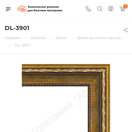
0
DL-3901
—
—
—
Главная
Каталог
Багет
Багет из полистирола
—
DL-3901