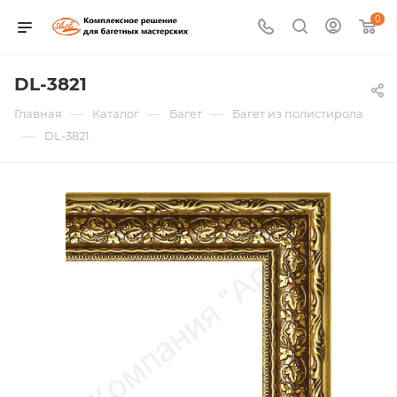
0
DL-3821
—
—
—
Главная
Каталог
Багет
Багет из полистирола
—
DL-3821