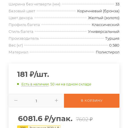
Ширина без четверти (мм)
33
Базовый цвет
Коричневый (бронза)
Цвет декора
Желтый (золото)
Профиль багета
Классический
Стиль багета
Универсальный
Производитель
Турция
Вес (кг)
0.580
Материал
Полистирол
181
₽
/шт.
Есть в наличии
: 50
ни на одном складе
В КОРЗИНУ
6081.6
₽
/упак.
7602 ₽
-
20
%
Экономия
1520.4
₽