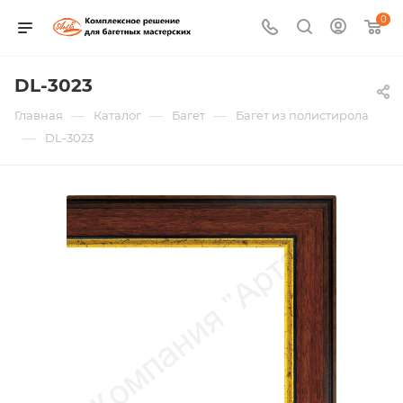
0
DL-3023
—
—
—
Главная
Каталог
Багет
Багет из полистирола
—
DL-3023