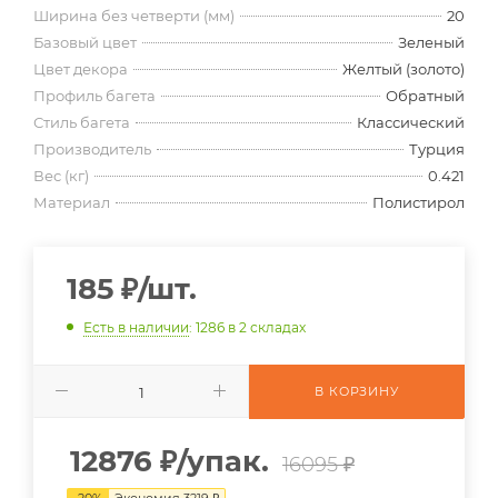
Ширина без четверти (мм)
20
Базовый цвет
Зеленый
Цвет декора
Желтый (золото)
Профиль багета
Обратный
Стиль багета
Классический
Производитель
Турция
Вес (кг)
0.421
Материал
Полистирол
185
₽
/шт.
Есть в наличии
: 1286
в 2 складах
В КОРЗИНУ
12876
₽
/упак.
16095 ₽
-
20
%
Экономия
3219
₽