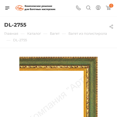
0
DL-2755
—
—
—
Главная
Каталог
Багет
Багет из полистирола
—
DL-2755