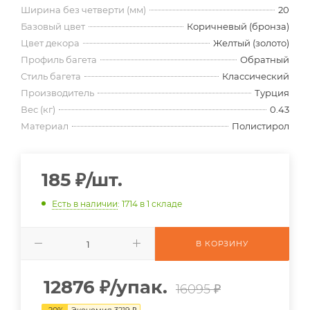
Ширина без четверти (мм)
20
Базовый цвет
Коричневый (бронза)
Цвет декора
Желтый (золото)
Профиль багета
Обратный
Стиль багета
Классический
Производитель
Турция
Вес (кг)
0.43
Материал
Полистирол
185
₽
/шт.
Есть в наличии
: 1714
в 1 складе
В КОРЗИНУ
12876
₽
/упак.
16095 ₽
-
20
%
Экономия
3219
₽