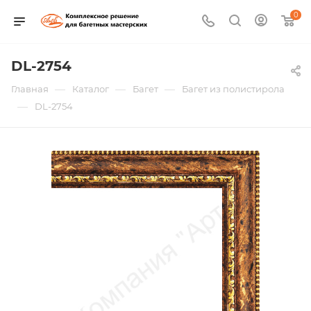
0
DL-2754
—
—
—
Главная
Каталог
Багет
Багет из полистирола
—
DL-2754