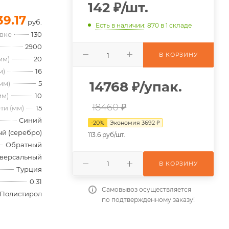
142
₽
/шт.
39.17
руб.
Есть в наличии
: 870
в 1 складе
овке
130
2900
В КОРЗИНУ
мм)
20
м)
16
14768
₽
/упак.
мм)
5
мм)
10
18460 ₽
ти (мм)
15
Синий
-
20
%
Экономия
3692
₽
й (серебро)
113.6 руб/шт.
Обратный
версальный
В КОРЗИНУ
Турция
0.31
Самовывоз осуществляется
Полистирол
по подтвержденному заказу!