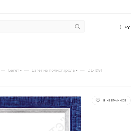
+7
—
—
—
Багет
Багет из полистирола
DL-1981
В ИЗБРАННОЕ