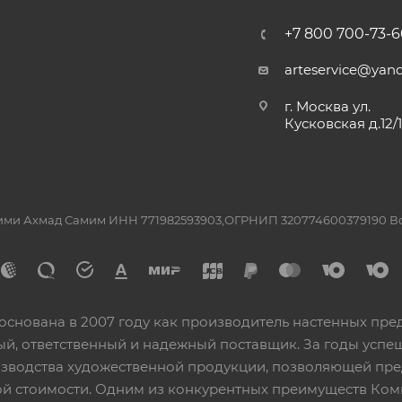
+7 800 700-73-6
arteservice@yand
г. Москва ул.
Кусковская д.12/
ашими Ахмад Самим ИНН 771982593903,ОГРНИП 320774600379190 
основана в 2007 году как производитель настенных пре
ный, ответственный и надежный поставщик. За годы ус
изводства художественной продукции, позволяющей пр
 стоимости. Одним из конкурентных преимуществ Ком