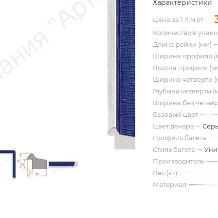
Характеристики
Цена за 1 п.м от
Количество в упак
Длина рейки (мм)
Ширина профиля (
Высота профиля (м
Ширина четверти (
Глубина четверти (
Ширина без четвер
Базовый цвет
Цвет декора
Серы
Профиль багета
Стиль багета
Уни
Производитель
Вес (кг)
Материал