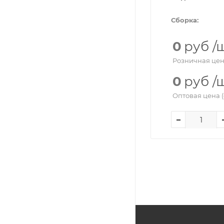
Сборка:
0
руб
/
Розничная цен
0
руб
/
Оптовая цена (