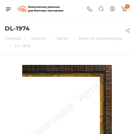
0
DL-1974
—
—
—
Главная
Каталог
Багет
Багет из полистирола
—
DL-1974