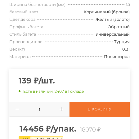
Ширина без четверти (мм)
15
Базовый цвет
Коричневый (бронза)
Цвет декора
Желтый (золото)
Профиль багета
Обратный
Стиль багета
Универсальный
Производитель
Турция
Вес (кг)
0.31
Материал
Полистирол
139
₽
/шт.
Есть в наличии
: 2407
в 1 складе
В КОРЗИНУ
14456
₽
/упак.
18070 ₽
-
20
%
Экономия
3614
₽