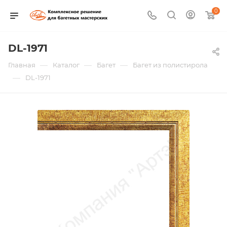
0
DL-1971
—
—
—
Главная
Каталог
Багет
Багет из полистирола
—
DL-1971