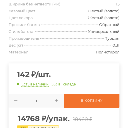
Ширина без четверти (мм)
15
Базовый цвет
Желтый (золото)
Цвет декора
Желтый (золото)
Профиль багета
Обратный
Стиль багета
Универсальный
Производитель
Турция
Вес (кг)
0.31
Материал
Полистирол
142
₽
/шт.
Есть в наличии
: 1553
в 1 складе
В КОРЗИНУ
14768
₽
/упак.
18460 ₽
-
20
%
Экономия
3692
₽