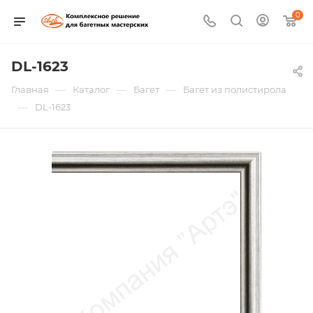
0
DL-1623
—
—
—
Главная
Каталог
Багет
Багет из полистирола
—
DL-1623