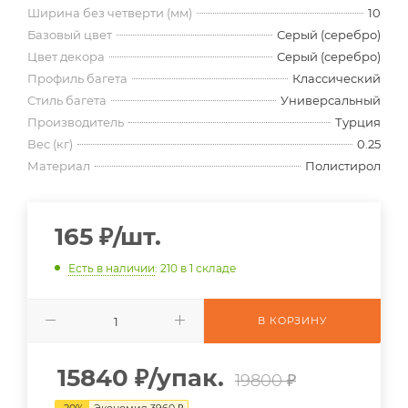
Ширина без четверти (мм)
10
Базовый цвет
Серый (серебро)
Цвет декора
Серый (серебро)
Профиль багета
Классический
Стиль багета
Универсальный
Производитель
Турция
Вес (кг)
0.25
Материал
Полистирол
165
₽
/шт.
Есть в наличии
: 210
в 1 складе
В КОРЗИНУ
15840
₽
/упак.
19800 ₽
-
20
%
Экономия
3960
₽