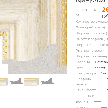
Характеристики
2
Цена за 1 п.м
от
руб
Количество в упак
Длина рейки (мм)
Ширина профиля (
Высота профиля (м
Ширина четверти (
Глубина четверти (
Ширина без четвер
Базовый
Бежевы
цвет
кость)
Цвет декора
Жел
Профиль
К
багета
Стиль багета
К
Производитель
Вес (кг)
Материал