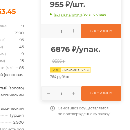
955
₽
/шт.
63.45
Есть в наличии
: 95
в 1 складе
.
овке
9
В КОРЗИНУ
2900
мм)
95
м)
45
6876
₽
/упак.
мм)
9
мм)
15
8595 ₽
ти (мм)
86
-
20
%
Экономия
1719
₽
й (слоновая
764 руб/шт.
тый (золото)
В КОРЗИНУ
лассический
Самовывоз осуществляется
лассический
по подтвержденному заказу!
Турция
2.900
Полистирол