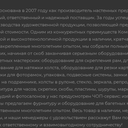
основана в 2007 году как производитель настенных пре
ный, ответственный и надежный поставщик. За годы ус
изводства художественной продукции, позволяющей пр
 стоимости. Одним из конкурентных преимуществ Ком
ой и высокотехнологичной продукции в наличии, кратча
 закрепленные многолетним опытом, мы собрали полный
их, начиная от скоб заканчивая серьезным оборудовани
етных мастерских: оборудование для скрепления рам, дл
вание для натяжки холста, оборудование для резки кар
ки для фоторамок, упаковка, подвесные системы, замки и 
 на подрамнике, холсты в рулоне, стекло, зеркала, репро
тура для часов, скрепки, скобы, пластины, шурупы, марк
тудий и фотосалонов у нас предусмотрен ЧОП-сервис: и
Мы предлагаем фурнитуру и оборудование для багетных 
твенным многолетним опытом. Весь товар в наличии, не
ы, и наши менеджеры с удовольствием расскажут Вам по
к ответственному и взаимовыгодному сотрудничеству!