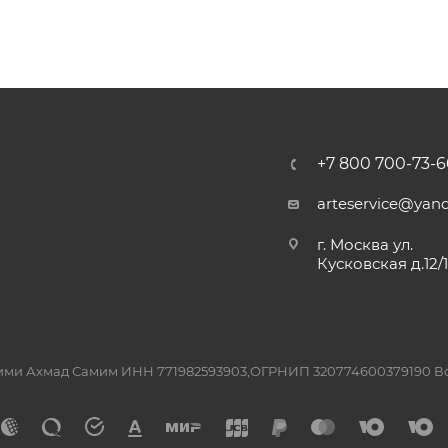
+7 800 700-73-6
arteservice@yand
г. Москва ул.
Кусковская д.12/
ашими Ахмад Самим ИНН 771982593903,ОГРНИП 320774600379190 