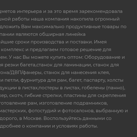
дметов интерьера и за это время зарекомендовала
пешной работы наша компания накопила огромный
едложить Вам максимально продуктивные товары по
пании являются обширная линейка
йшие сроки производства и поставки. Имея
 комплекс и предлагаем готовое решение для
ем. У нас Вы можете купить оптом: Оборудование и
я резки багета,станок для ламинации, станок для
тона/ДВП/фанеры, станок для нанесения клея,
петли, фурнитура для рам, багет, паспарту, холсты
дукции в листах,постеры в листах, гобелены (панно),
ер, скотч, гибкие стрелки, пластины для скрепления
зготовление рам, изготовление подрамников,
мастерских, фотостудий и фотосалонов, выбранную и
дорого, в Москве. Воспользуйтесь данными со
дробнее о компании и условиях работы.