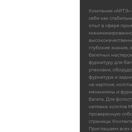
Компания «АРТЭ» 
себя как стабиль
опыт в сфере про
минимизированной
высококачественн
глубокие знания,
багетных мастерск
фурнитуру для баг
упаковки, оборудо
фурнитура и задни
на картоне, холсты
механизмы и фурни
багета. Для фотос
натяжка холстов 
проверенную собс
страницы Контакт
Приглашаем всех 