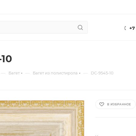
+7
-10
—
—
—
Багет
Багет из полистирола
DC-9545-10
В ИЗБРАННОЕ