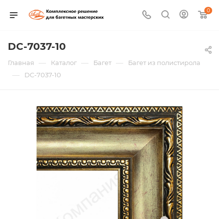
0
DC-7037-10
—
—
—
Главная
Каталог
Багет
Багет из полистирола
—
DC-7037-10