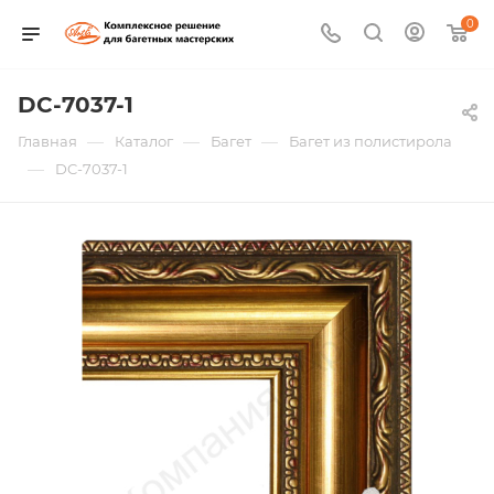
0
DC-7037-1
—
—
—
Главная
Каталог
Багет
Багет из полистирола
—
DC-7037-1