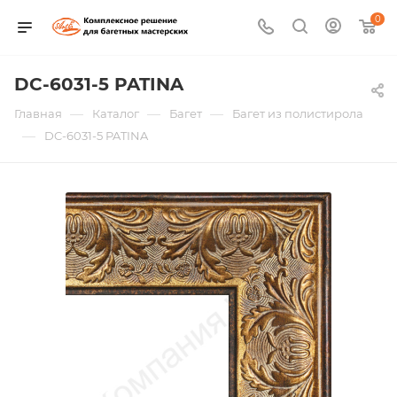
0
DC-6031-5 PATINA
—
—
—
Главная
Каталог
Багет
Багет из полистирола
—
DC-6031-5 PATINA